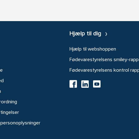
Hjælp til dig
Hjælp til webshoppen
Fødevarestyrelsens smiley-rapp
re
Fødevarestyrelsens kontrol rap
ed
h
rordning
tingelser
 personoplysninger