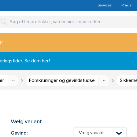
Services
Praxis
er
ingstider. Se dem her!
er
Forskruninger og gevindstudse
Sikkerh
Vælg variant
Gevind:
Vælg variant