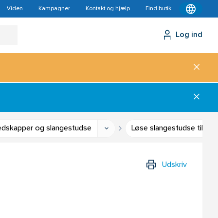
Viden
Kampagner
Kontakt og hjælp
Find butik
Log ind
edskapper og slangestudse
Løse slangestudse til si
Udskriv