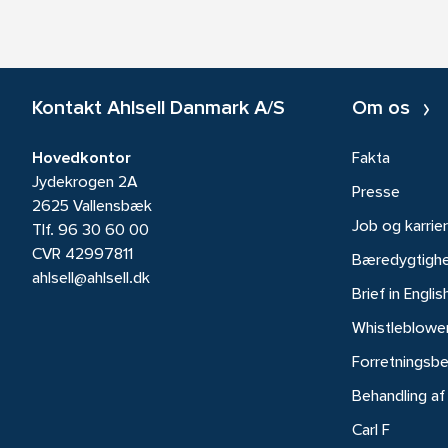
Kontakt Ahlsell Danmark A/S
Om os
Hovedkontor
Fakta
Jydekrogen 2A
Presse
2625 Vallensbæk
Job og karrie
Tlf.
96 30 60 00
CVR 42997811
Bæredygtigh
ahlsell@ahlsell.dk
Brief in Englis
Whistleblowe
Forretningsbe
Behandling af
Carl F