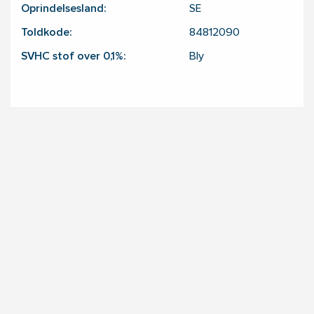
Oprindelsesland:
SE
Toldkode:
84812090
SVHC stof over 0,1%:
Bly