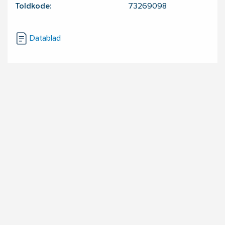
Toldkode:
73269098
Datablad