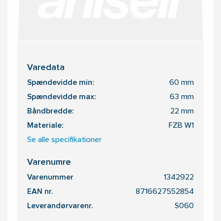
Varedata
Spændevidde min:
60 mm
Spændevidde max:
63 mm
Båndbredde:
22 mm
Materiale:
FZB W1
Se alle specifikationer
Varenumre
Varenummer
1342922
EAN nr.
8716627552854
Leverandørvarenr.
S060