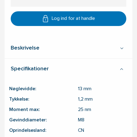
Log ind for at handle
Beskrivelse
Specifikationer
Nøglevidde:
13
mm
Tykkelse:
1,2
mm
Moment max:
25
nm
Gevinddiameter:
M8
Oprindelsesland:
CN