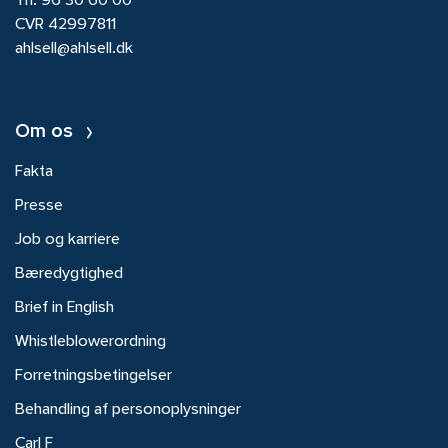
Tlf.
96 30 60 00
CVR 42997811
ahlsell@ahlsell.dk
Om os
Fakta
Presse
Job og karriere
Bæredygtighed
Brief in English
Whistleblowerordning
Forretningsbetingelser
Behandling af personoplysninger
Carl F