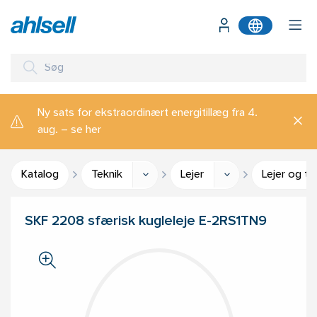
Ny sats for ekstraordinært energitillæg fra 4.
aug. – se her
Katalog
Teknik
Lejer
Lejer og ti
SKF 2208 sfærisk kugleleje E-2RS1TN9