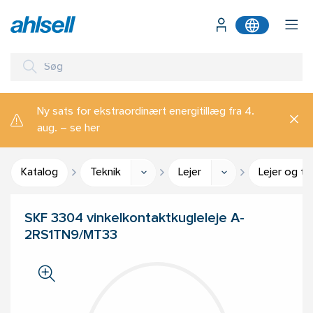
Ny sats for ekstraordinært energitillæg fra 4.
aug. – se her
Katalog
Teknik
Lejer
Lejer og ti
SKF 3304 vinkelkontaktkugleleje A-
2RS1TN9/MT33