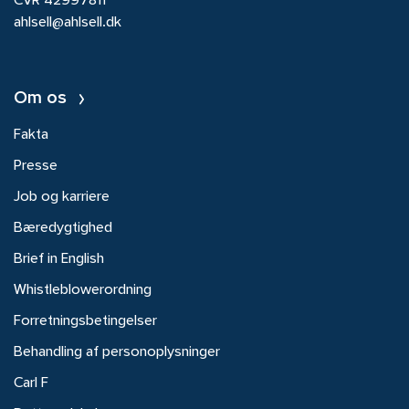
CVR 42997811
ahlsell@ahlsell.dk
Om os
Fakta
Presse
Job og karriere
Bæredygtighed
Brief in English
Whistleblowerordning
Forretningsbetingelser
Behandling af personoplysninger
Carl F