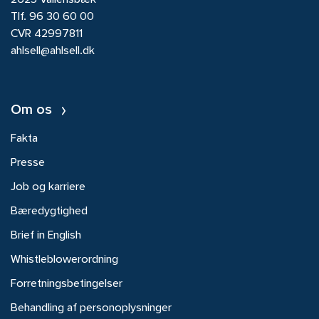
2625 Vallensbæk
Tlf.
96 30 60 00
CVR 42997811
ahlsell@ahlsell.dk
Om os
Fakta
Presse
Job og karriere
Bæredygtighed
Brief in English
Whistleblowerordning
Forretningsbetingelser
Behandling af personoplysninger