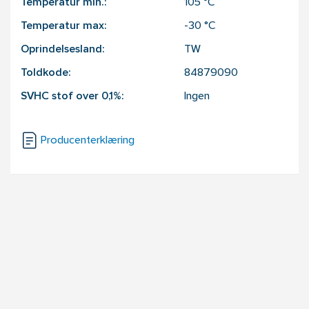
Temperatur min.:
105
°C
Temperatur max:
-30
°C
Oprindelsesland:
TW
Toldkode:
84879090
SVHC stof over 0,1%:
Ingen
Producenterklæring