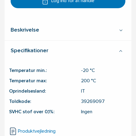
Log ind for at handle
Beskrivelse
Specifikationer
Temperatur min.:
-20
°C
Temperatur max:
200
°C
Oprindelsesland:
IT
Toldkode:
39269097
SVHC stof over 0,1%:
Ingen
Produktvejledning