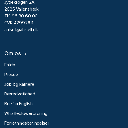
Jydekrogen 2A
2625 Vallensbæk
Tlf.
96 30 60 00
CVR 42997811
ahlsell@ahlsell.dk
Om os
Fakta
Presse
Job og karriere
Bæredygtighed
Brief in English
Whistleblowerordning
Forretningsbetingelser