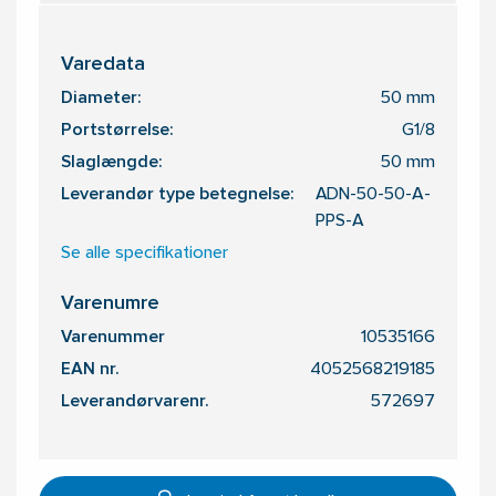
Varedata
Diameter:
50 mm
Portstørrelse:
G1/8
Slaglængde:
50 mm
Leverandør type betegnelse:
ADN-50-50-A-
PPS-A
Se alle specifikationer
Varenumre
Varenummer
10535166
EAN nr.
4052568219185
Leverandørvarenr.
572697