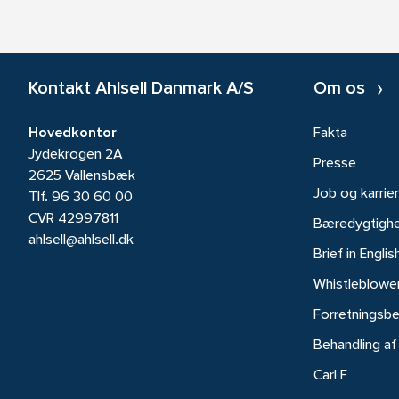
Kontakt Ahlsell Danmark A/S
Om os
Hovedkontor
Fakta
Jydekrogen 2A
Presse
2625 Vallensbæk
Job og karrie
Tlf.
96 30 60 00
CVR 42997811
Bæredygtigh
ahlsell@ahlsell.dk
Brief in Englis
Whistleblowe
Forretningsbe
Behandling af
Carl F