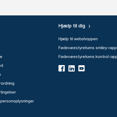
Hjælp til dig
Hjælp til webshoppen
Fødevarestyrelsens smiley-rapp
re
Fødevarestyrelsens kontrol rap
ed
h
rordning
tingelser
 personoplysninger