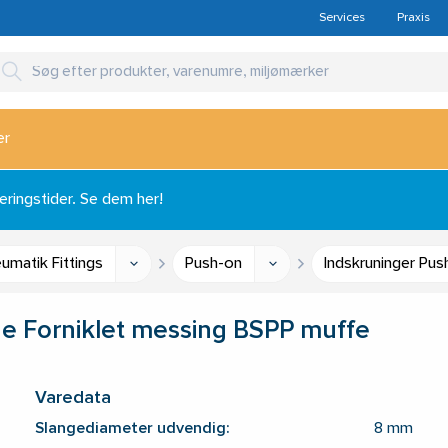
Services
Praxis
er
ingstider. Se dem her!
umatik Fittings
Push-on
Indskruninger Pus
e Forniklet messing BSPP muffe
Varedata
Slangediameter udvendig:
8 mm