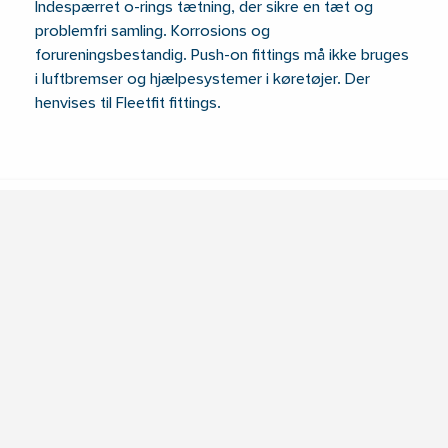
Indespærret o-rings tætning, der sikre en tæt og
problemfri samling. Korrosions og
forureningsbestandig. Push-on fittings må ikke bruges
i luftbremser og hjælpesystemer i køretøjer. Der
henvises til Fleetfit fittings.