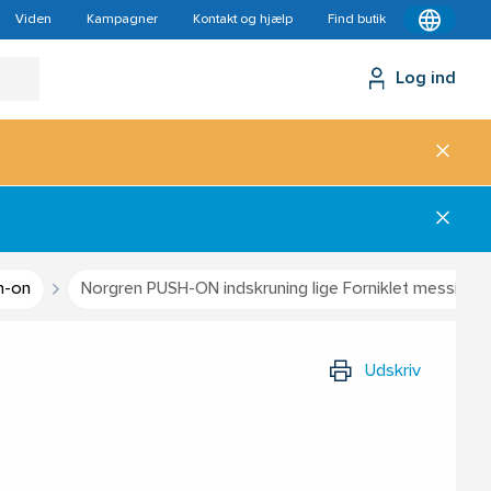
Viden
Kampagner
Kontakt og hjælp
Find butik
Log ind
h-on
Norgren PUSH-ON indskruning lige Forniklet messing
Udskriv