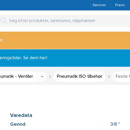
Services
Praxis
er
ingstider. Se dem her!
umatik - Ventiler
Pneumatik ISO tilbehør
Festo C
Varedata
Gevind:
3/8 "