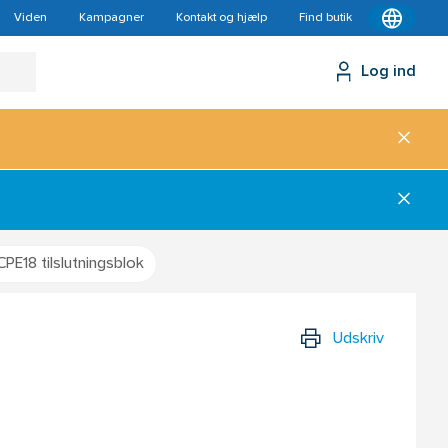
Viden
Kampagner
Kontakt og hjælp
Find butik
Log ind
PE18 tilslutningsblok
Udskriv