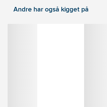
Andre har også kigget på
Varenummer:
10327449
Varenumme
Fischer SaMontec rørbøjle FGRS
Affaldss
Universal
Længde:
Overflade:
Elgalvaniseret
Bredde:
Udformning:
Ikke 2-delt
Indhold:
Type:
Med gummiindlæg
Tykkelse:
Passer til:
3/4 "
Materiale:
Antal pr ru
Log ind for at handle