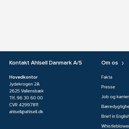
Kontakt Ahlsell Danmark A/S
Om os
Hovedkontor
Fakta
Jydekrogen 2A
Presse
2625 Vallensbæk
Job og karrie
Tlf.
96 30 60 00
CVR 42997811
Bæredygtigh
ahlsell@ahlsell.dk
Brief in Englis
Whistleblowe