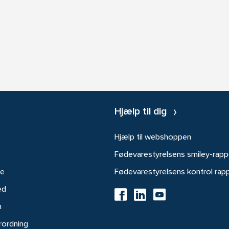
Hjælp til dig
Hjælp til webshoppen
Fødevarestyrelsens smiley-rapp
re
Fødevarestyrelsens kontrol rap
ed
h
rordning