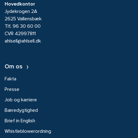
Hovedkontor
Jydekrogen 2A
2625 Vallensbæk
Tlf.
96 30 60 00
CVR 42997811
ahlsell@ahlsell.dk
Om os
Fakta
Presse
Job og karriere
Bæredygtighed
Brief in English
Whistleblowerordning