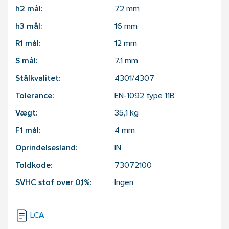
h2 mål:
72
mm
h3 mål:
16
mm
R1 mål:
12
mm
S mål:
7,1
mm
Stålkvalitet:
4301/4307
Tolerance:
EN-1092 type 11B
Vægt:
35,1
kg
F1 mål:
4
mm
Oprindelsesland:
IN
Toldkode:
73072100
SVHC stof over 0,1%:
Ingen
LCA