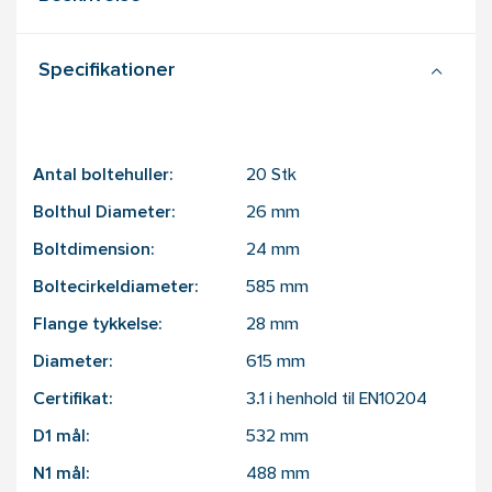
Specifikationer
Antal boltehuller:
20
Stk
Bolthul Diameter:
26
mm
Boltdimension:
24
mm
Boltecirkeldiameter:
585
mm
Flange tykkelse:
28
mm
Diameter:
615
mm
Certifikat:
3.1 i henhold til EN10204
D1 mål:
532
mm
N1 mål:
488
mm