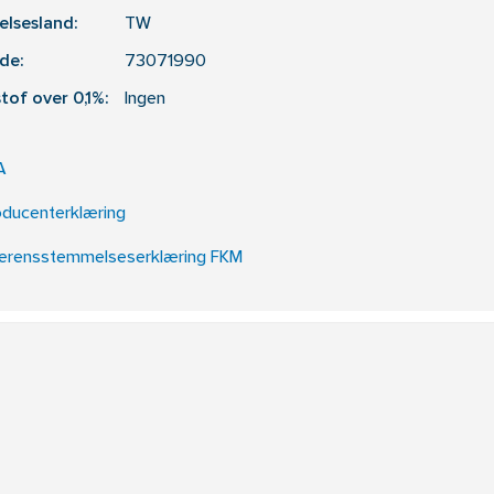
elsesland:
TW
de:
73071990
tof over 0,1%:
Ingen
A
oducenterklæring
erensstemmelseserklæring FKM