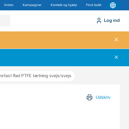
Viden
Kampagner
Kontakt og hjælp
Find butik
Log ind
refast flad PTFE tætning svejs/svejs
Udskriv