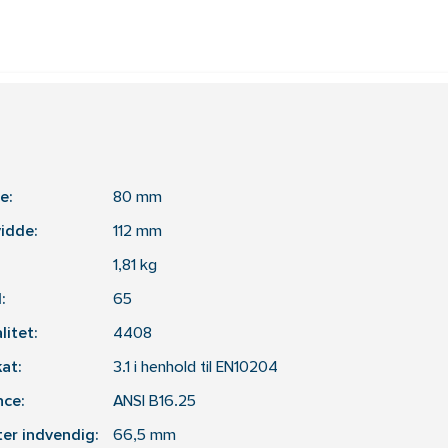
e:
80
mm
idde:
112
mm
1,81
kg
:
65
litet:
4408
kat:
3.1 i henhold til EN10204
nce:
ANSI B16.25
er indvendig:
66,5
mm