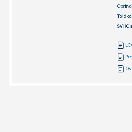
Oprind
Toldko
SVHC s
LC
Pr
Ov