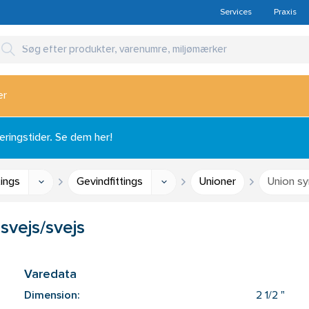
Services
Praxis
er
ingstider. Se dem her!
tings
Gevindfittings
Unioner
Union sy
svejs/svejs
Varedata
Dimension:
2 1/2 "