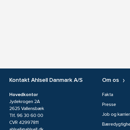
Kontakt Ahlsell Danmark A/S
Om os
Hovedkontor
Fakta
Jydekrogen 2A
Presse
2625 Vallensbæk
Job og karrie
Tlf.
96 30 60 00
CVR 42997811
Bæredygtigh
ahlsell@ahlsell.dk