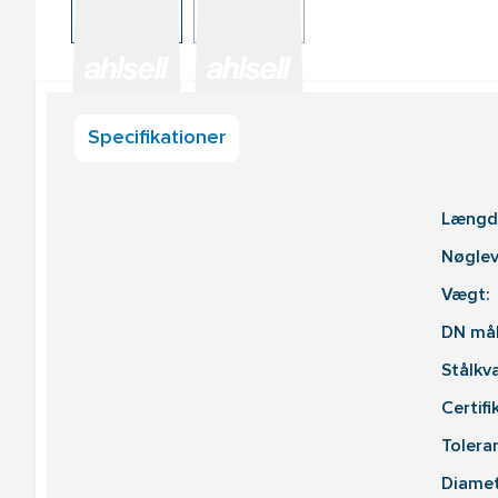
Specifikationer
Længd
Nøglev
Vægt:
DN mål
Stålkva
Certifi
Tolera
Diamet