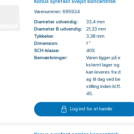
Konus syrefast svejst koncentrisk
Varenummer:
695924
Diameter udvendig:
33,4 mm
Diameter B udvendig:
21,33 mm
Tykkelse:
3,38 mm
Dimension:
1 "
SCH-klasse:
40S
Bemærkninger:
Varen ligger på e
ksternt lager og
kan leveres fra d
ag til dag ved be
stilling inden kl.11.
45.
Log ind for at handle