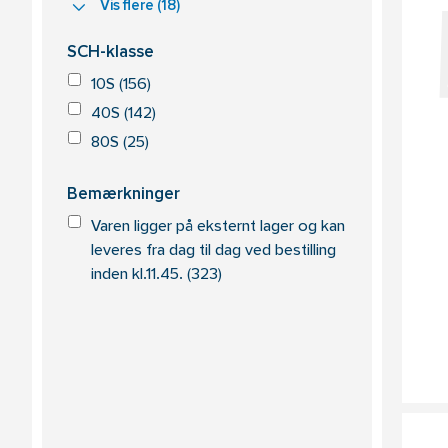
Vis flere (18)
SCH-klasse
10S (156)
40S (142)
80S (25)
Bemærkninger
Varen ligger på eksternt lager og kan
leveres fra dag til dag ved bestilling
inden kl.11.45. (323)