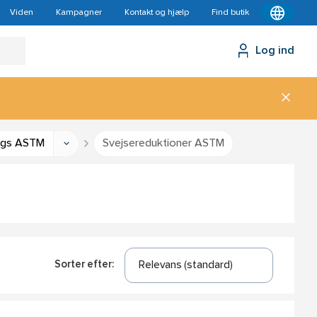
Viden
Kampagner
Kontakt og hjælp
Find butik
Log ind
tings ASTM
Svejsereduktioner ASTM
Sorter efter: