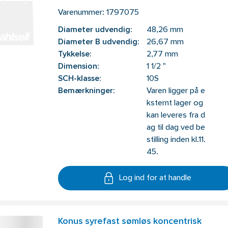
Varenummer:
1797075
Diameter udvendig:
48,26 mm
Diameter B udvendig:
26,67 mm
Tykkelse:
2,77 mm
Dimension:
1 1/2 "
SCH-klasse:
10S
Bemærkninger:
Varen ligger på e
ksternt lager og
kan leveres fra d
ag til dag ved be
stilling inden kl.11.
45.
Log ind for at handle
Konus syrefast sømløs koncentrisk