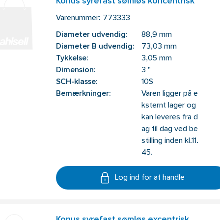
Konus syrefast sømløs koncentrisk
Varenummer:
773333
Diameter udvendig:
88,9 mm
Diameter B udvendig:
73,03 mm
Tykkelse:
3,05 mm
Dimension:
3 "
SCH-klasse:
10S
Bemærkninger:
Varen ligger på e
ksternt lager og
kan leveres fra d
ag til dag ved be
stilling inden kl.11.
45.
Log ind for at handle
Konus syrefast sømløs excentrisk