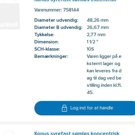
Varenummer:
758144
Diameter udvendig:
48,26 mm
Diameter B udvendig:
26,67 mm
Tykkelse:
2,77 mm
Dimension:
1 1/2 "
SCH-klasse:
10S
Bemærkninger:
Varen ligger på e
ksternt lager og
kan leveres fra d
ag til dag ved be
stilling inden kl.11.
45.
Log ind for at handle
Konus syrefast sømløs koncentrisk