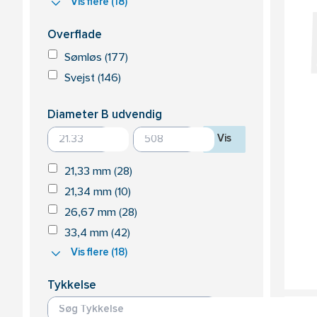
Vis flere (18)
Overflade
Sømløs (177)
Svejst (146)
Diameter B udvendig
til
Vis
21,33 mm (28)
21,34 mm (10)
26,67 mm (28)
33,4 mm (42)
Vis flere (18)
Tykkelse