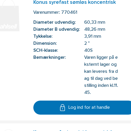
Konus syrefast sømløs koncentrisk
Varenummer:
770461
Diameter udvendig:
60,33 mm
Diameter B udvendig:
48,26 mm
Tykkelse:
3,91 mm
Dimension:
2 "
SCH-klasse:
40S
Bemærkninger:
Varen ligger på e
ksternt lager og
kan leveres fra d
ag til dag ved be
stilling inden kl.11.
45.
Log ind for at handle