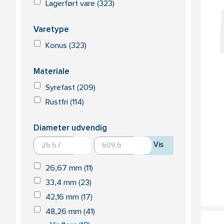
Lagerført vare (323)
Varetype
Konus (323)
Materiale
Syrefast (209)
Rustfri (114)
Diameter udvendig
til
Vis
26,67 mm (11)
33,4 mm (23)
42,16 mm (17)
48,26 mm (41)