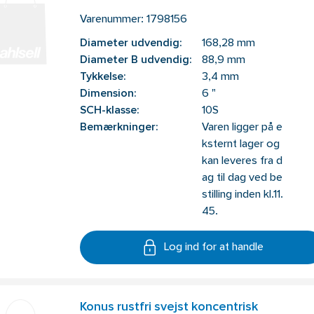
Varenummer:
1798156
Diameter udvendig:
168,28 mm
Diameter B udvendig:
88,9 mm
Tykkelse:
3,4 mm
Dimension:
6 "
SCH-klasse:
10S
Bemærkninger:
Varen ligger på e
ksternt lager og
kan leveres fra d
ag til dag ved be
stilling inden kl.11.
45.
Log ind for at handle
Konus rustfri svejst koncentrisk