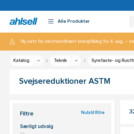
Alle Produkter
Ny sats for ekstraordinært energitillæg fra 4. aug. – se
Katalog
Teknik
Syrefaste- og Rustfri
Svejsereduktioner ASTM
3
Nulstil filtre
Filtre
Særligt udvalg