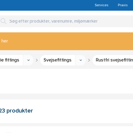
Services
Praxis
 her
e fittings
Svejsefittings
Rustfri svejsefit
23 produkter