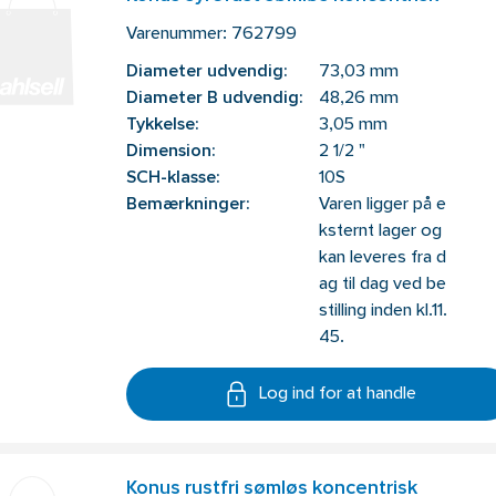
Varenummer:
762799
Diameter udvendig:
73,03 mm
Diameter B udvendig:
48,26 mm
Tykkelse:
3,05 mm
Dimension:
2 1/2 "
SCH-klasse:
10S
Bemærkninger:
Varen ligger på e
ksternt lager og
kan leveres fra d
ag til dag ved be
stilling inden kl.11.
45.
Log ind for at handle
Konus rustfri sømløs koncentrisk