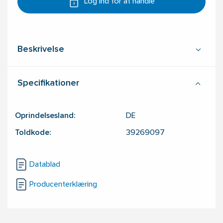
Log ind for at handle
Beskrivelse
Specifikationer
Oprindelsesland:
DE
Toldkode:
39269097
Datablad
Producenterklæring