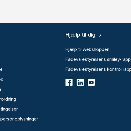
Hjælp til dig
Hjælp til webshoppen
Fødevarestyrelsens smiley-rapp
re
Fødevarestyrelsens kontrol rap
ed
h
rordning
tingelser
 personoplysninger