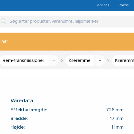
Services
Praxis
 her
Rem-transmissioner
Kileremme
Kilerem
Varedata
Effektiv længde:
726 mm
Bredde:
17 mm
Højde:
11 mm