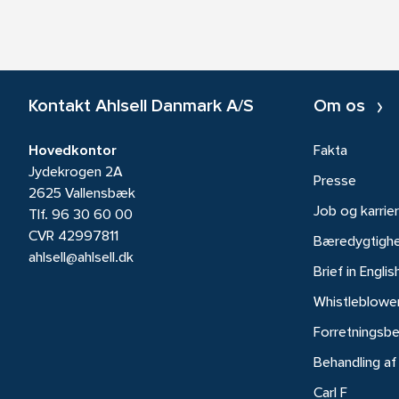
Kontakt Ahlsell Danmark A/S
Om os
Hovedkontor
Fakta
Jydekrogen 2A
Presse
2625 Vallensbæk
Job og karrie
Tlf.
96 30 60 00
CVR 42997811
Bæredygtigh
ahlsell@ahlsell.dk
Brief in Englis
Whistleblowe
Forretningsbe
Behandling af
Carl F