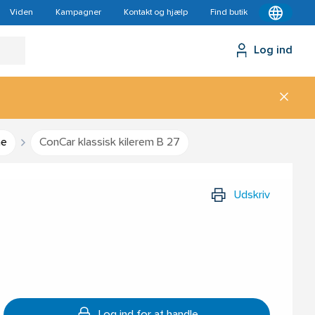
Viden
Kampagner
Kontakt og hjælp
Find butik
Log ind
me
ConCar klassisk kilerem B 27
Udskriv