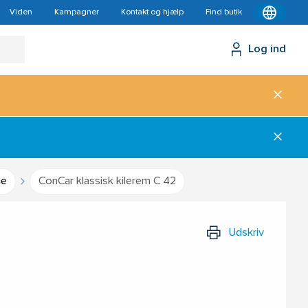
Viden
Kampagner
Kontakt og hjælp
Find butik
Log ind
me
ConCar klassisk kilerem C 42
Udskriv