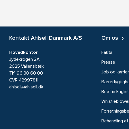
Kontakt Ahlsell Danmark A/S
Om os
Hovedkontor
Fakta
Jydekrogen 2A
Presse
2625 Vallensbæk
Job og karrie
Tlf.
96 30 60 00
CVR 42997811
Bæredygtigh
ahlsell@ahlsell.dk
Brief in Englis
Whistleblowe
Forretningsbe
Behandling af