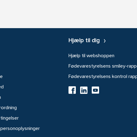
Hjælp til dig
Hjælp til webshoppen
Fødevarestyrelsens smiley-rapp
re
Fødevarestyrelsens kontrol rap
ed
h
rordning
tingelser
 personoplysninger