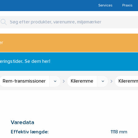
Services
Praxis
er
ingstider. Se dem her!
Rem-transmissioner
Kileremme
Kilerem
Varedata
Effektiv længde:
1118 mm