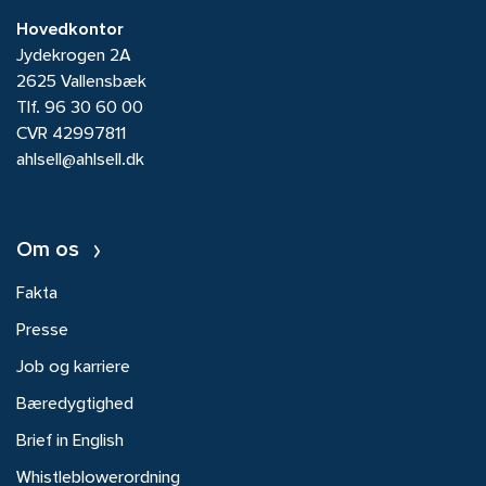
Hovedkontor
Jydekrogen 2A
2625 Vallensbæk
Tlf.
96 30 60 00
CVR 42997811
ahlsell@ahlsell.dk
Om os
Fakta
Presse
Job og karriere
Bæredygtighed
Brief in English
Whistleblowerordning