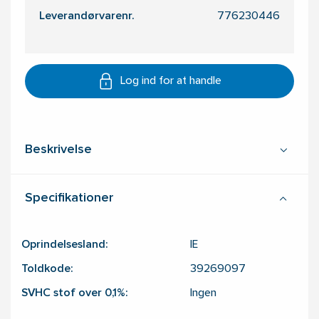
Leverandørvarenr.
776230446
Log ind for at handle
Beskrivelse
Specifikationer
Oprindelsesland:
IE
Toldkode:
39269097
SVHC stof over 0,1%:
Ingen