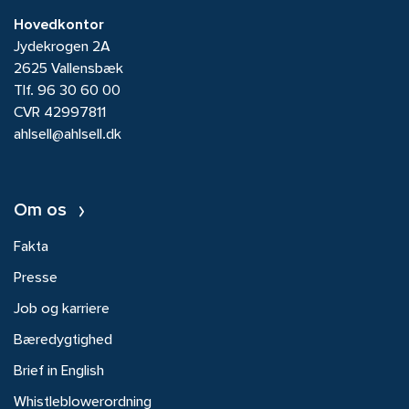
Hovedkontor
Jydekrogen 2A
2625 Vallensbæk
Tlf.
96 30 60 00
CVR 42997811
ahlsell@ahlsell.dk
Om os
Fakta
Presse
Job og karriere
Bæredygtighed
Brief in English
Whistleblowerordning