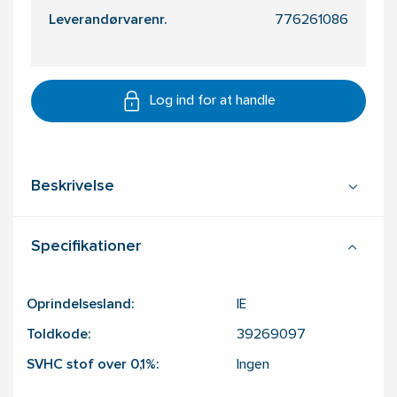
Leverandørvarenr.
776261086
Log ind for at handle
Beskrivelse
Specifikationer
Oprindelsesland:
IE
Toldkode:
39269097
SVHC stof over 0,1%:
Ingen