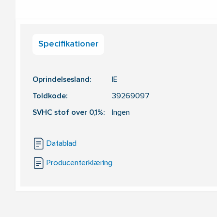
Specifikationer
Oprindelsesland:
IE
Toldkode:
39269097
SVHC stof over 0,1%:
Ingen
Datablad
Producenterklæring