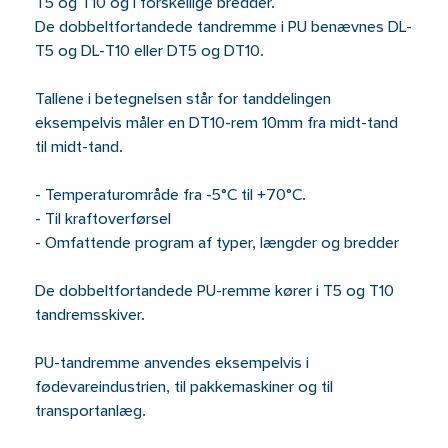
T5 og T10 og i forskellige bredder.
De dobbeltfortandede tandremme i PU benævnes DL-
T5 og DL-T10 eller DT5 og DT10.
Tallene i betegnelsen står for tanddelingen 
eksempelvis måler en DT10-rem 10mm fra midt-tand
til midt-tand.
- Temperaturområde fra -5°C til +70°C.
- Til kraftoverførsel
- Omfattende program af typer, længder og bredder
De dobbeltfortandede PU-remme kører i T5 og T10
tandremsskiver.
PU-tandremme anvendes eksempelvis i
fødevareindustrien, til pakkemaskiner og til
transportanlæg.