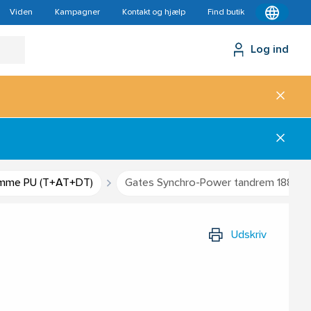
Viden
Kampagner
Kontakt og hjælp
Find butik
Log ind
mme PU (T+AT+DT)
Gates Synchro-Power tandrem 1880 D
Udskriv