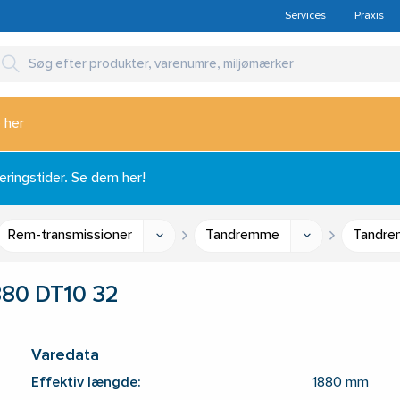
Services
Praxis
 her
ingstider. Se dem her!
Rem-transmissioner
Tandremme
Tandre
880 DT10 32
Varedata
Effektiv længde:
1880 mm