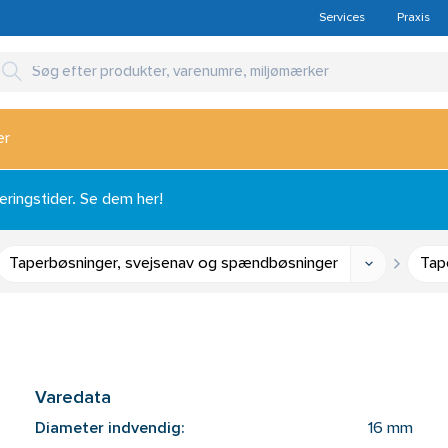
Services
Praxis
er
ingstider. Se dem her!
Taperbøsninger, svejsenav og spændbøsninger
Tap
Varedata
Diameter indvendig:
16 mm