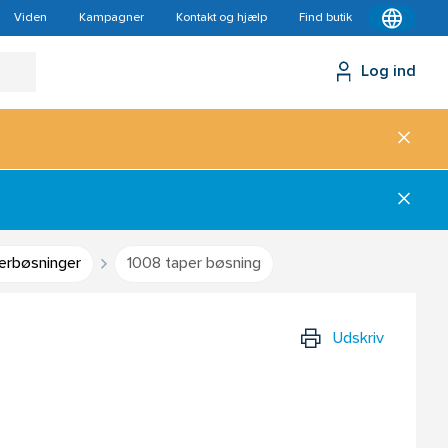
Viden
Kampagner
Kontakt og hjælp
Find butik
Log ind
erbøsninger
1008 taper bøsning
Udskriv