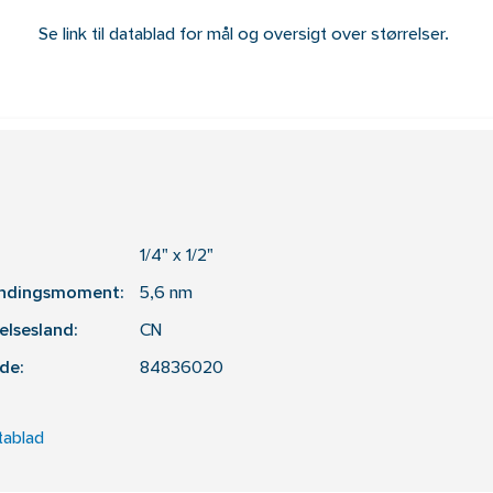
Se link til datablad for mål og oversigt over størrelser.
1/4" x 1/2"
ændingsmoment:
5,6
nm
elsesland:
CN
de:
84836020
tablad