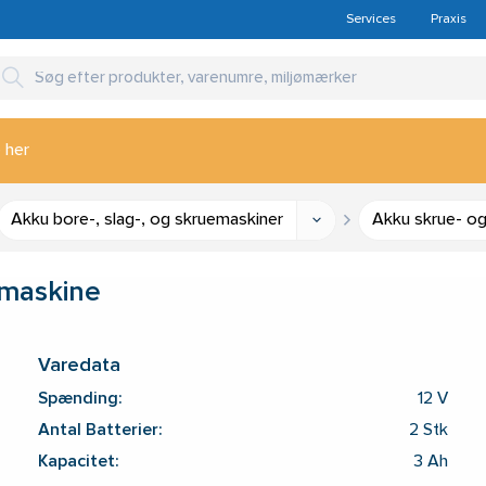
Services
Praxis
 her
Akku bore-, slag-, og skruemaskiner
Akku skrue- o
emaskine
Varedata
Spænding:
12 V
Antal Batterier:
2 Stk
Kapacitet:
3 Ah