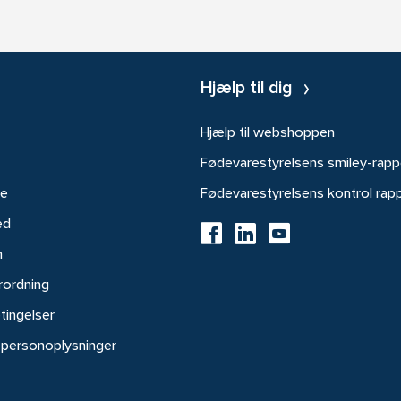
Hjælp til dig
Hjælp til webshoppen
Fødevarestyrelsens smiley-rapp
re
Fødevarestyrelsens kontrol rap
ed
h
rordning
tingelser
 personoplysninger