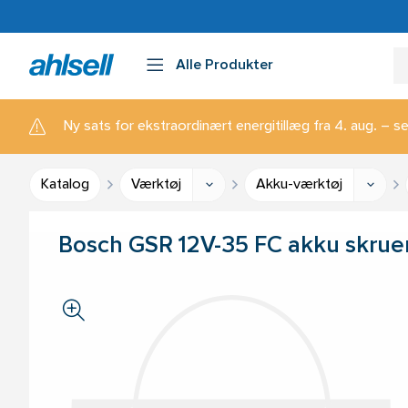
Alle Produkter
Ny sats for ekstraordinært energitillæg fra 4. aug. – se
Katalog
Værktøj
Akku-værktøj
Bosch GSR 12V-35 FC akku skru