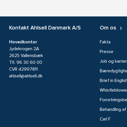
Kontakt Ahlsell Danmark A/S
Om os
Hovedkontor
Fakta
Jydekrogen 2A
Presse
2625 Vallensbæk
Job og karrie
Tlf.
96 30 60 00
CVR 42997811
Bæredygtigh
ahlsell@ahlsell.dk
Brief in Englis
Whistleblowe
Forretningsbe
Behandling af
Carl F