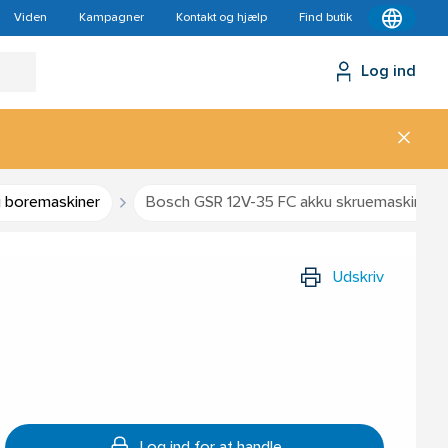
Viden
Kampagner
Kontakt og hjælp
Find butik
Log ind
g boremaskiner
Bosch GSR 12V-35 FC akku skruemaskine
Udskriv