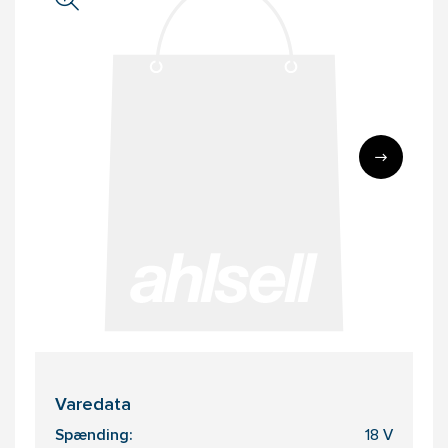
Varedata
Spænding:
18 V