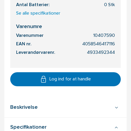
Antal Batterier:
0 Stk
Se alle specifikationer
Varenumre
Varenummer
10407590
EAN nr.
4058546417116
Leverandørvarenr.
4933492344
Log ind for at handle
Beskrivelse
Specifikationer