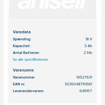
Varedata
Spænding:
18 V
Kapacitet:
5 Ah
Antal Batterier:
2 Stk
Se alle specifikationer
Varenumre
Varenummer
10527631
EAN nr.
5035048710661
Leverandørvarenr.
649157