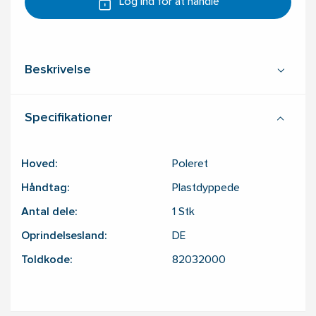
Log ind for at handle
Beskrivelse
Specifikationer
Hoved:
Poleret
Håndtag:
Plastdyppede
Antal dele:
1
Stk
Oprindelsesland:
DE
Toldkode:
82032000