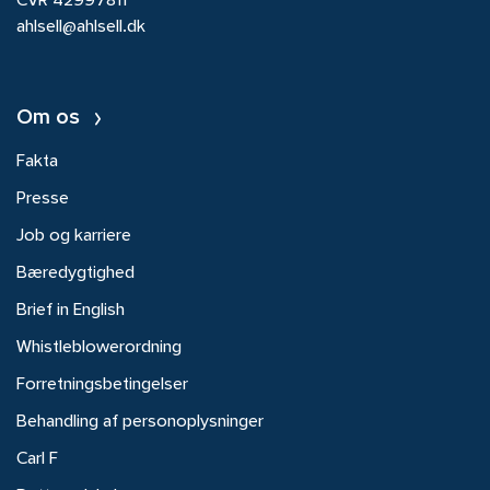
CVR 42997811
ahlsell@ahlsell.dk
Om os
Fakta
Presse
Job og karriere
Bæredygtighed
Brief in English
Whistleblowerordning
Forretningsbetingelser
Behandling af personoplysninger
Carl F