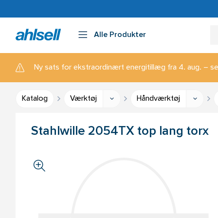
Alle Produkter
Ny sats for ekstraordinært energitillæg fra 4. aug. – se
Katalog
Værktøj
Håndværktøj
Stahlwille 2054TX top lang torx