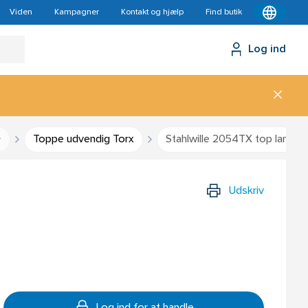
Viden
Kampagner
Kontakt og hjælp
Find butik
Log ind
Toppe udvendig Torx
Stahlwille 2054TX top lang to
Udskriv