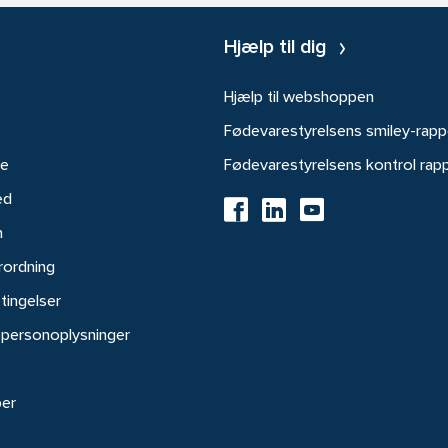
Hjælp til dig
Hjælp til webshoppen
Fødevarestyrelsens smiley-rapp
re
Fødevarestyrelsens kontrol rap
ed
h
rordning
tingelser
 personoplysninger
ber