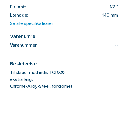
Firkant:
1/2 "
Længde:
140 mm
Se alle specifikationer
Varenumre
Varenummer
--
Beskrivelse
Til skruer med indv. TORX®,
ekstra lang,
Chrome-Alloy-Steel, forkromet.