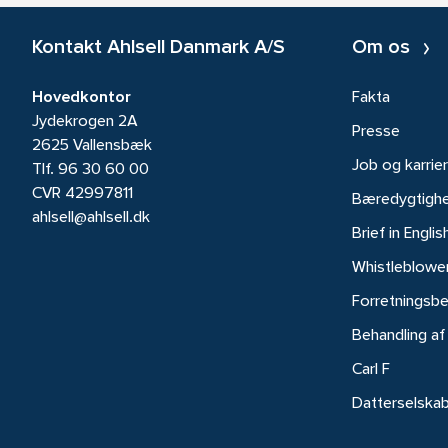
Kontakt Ahlsell Danmark A/S
Om os
Hovedkontor
Fakta
Jydekrogen 2A
Presse
2625 Vallensbæk
Job og karrie
Tlf.
96 30 60 00
CVR 42997811
Bæredygtigh
ahlsell@ahlsell.dk
Brief in Englis
Whistleblowe
Forretningsbe
Behandling af
Carl F
Datterselska