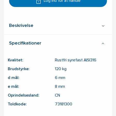
Log ind for at handle
Beskrivelse
Specifikationer
Kvalitet:
Rustfri syrefast AISI316
Brudstyrke:
120
kg
d mål:
6
mm
e mål:
8
mm
Oprindelsesland:
CN
Toldkode:
73181300