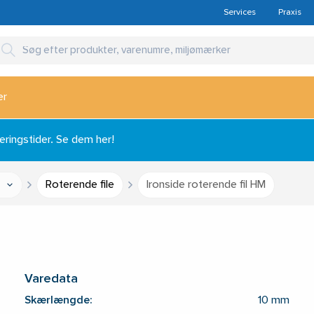
Services
Praxis
er
ingstider. Se dem her!
Roterende file
Ironside roterende fil HM
Varedata
Skærlængde:
10 mm