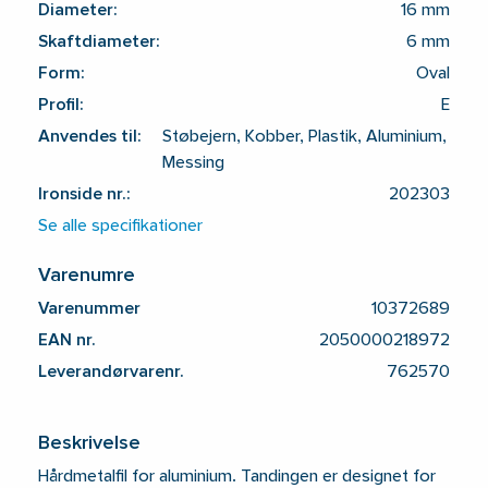
Diameter:
16 mm
Skaftdiameter:
6 mm
Form:
Oval
Profil:
E
Anvendes til:
Støbejern, Kobber, Plastik, Aluminium,
Messing
Ironside nr.:
202303
Se alle specifikationer
Varenumre
Varenummer
10372689
EAN nr.
2050000218972
Leverandørvarenr.
762570
Beskrivelse
Hårdmetalfil for aluminium. Tandingen er designet for