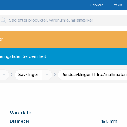
Services
Praxis
er
ingstider. Se dem her!
Savklinger
Rundsavklinger til træ/multimateri
Varedata
Diameter:
190 mm