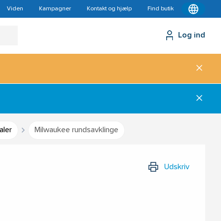
Viden
Kampagner
Kontakt og hjælp
Find butik
Log ind
aler
Milwaukee rundsavklinge
Udskriv