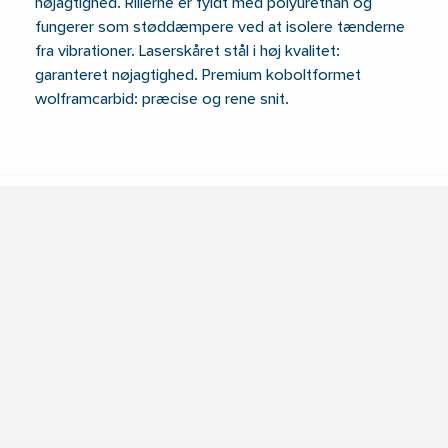
nøjagtighed. Rillerne er fyldt med polyurethan og
fungerer som støddæmpere ved at isolere tænderne
fra vibrationer. Laserskåret stål i høj kvalitet:
garanteret nøjagtighed. Premium koboltformet
wolframcarbid: præcise og rene snit.