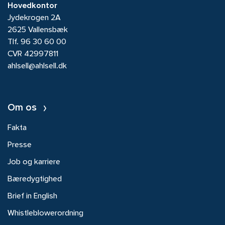
Hovedkontor
Jydekrogen 2A
2625 Vallensbæk
Tlf.
96 30 60 00
CVR 42997811
ahlsell@ahlsell.dk
Om os
Fakta
Presse
Job og karriere
Bæredygtighed
Brief in English
Whistleblowerordning