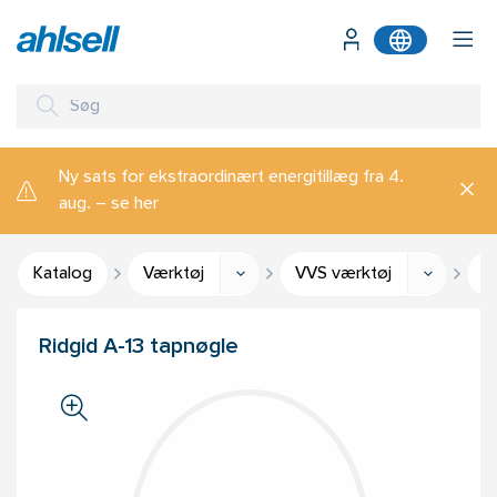
Ny sats for ekstraordinært energitillæg fra 4.
aug. – se her
Katalog
Værktøj
VVS værktøj
R
Ridgid A-13 tapnøgle