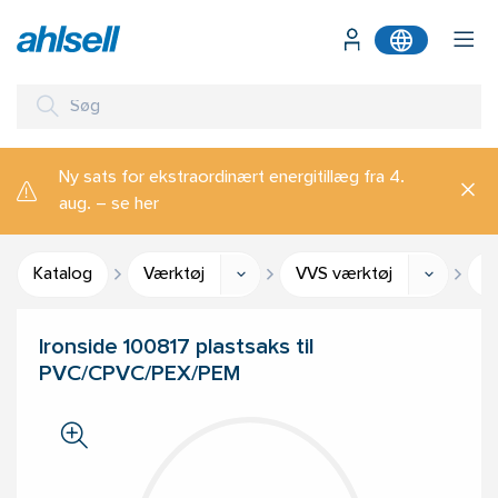
Ny sats for ekstraordinært energitillæg fra 4.
aug. – se her
Katalog
Værktøj
VVS værktøj
R
Ironside 100817 plastsaks til
PVC/CPVC/PEX/PEM