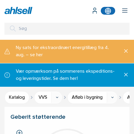
Ny sats for ekstraordinært energitillæg fra 4.
aug. – se her
Vær opmærksom på sommerens ekspeditions-
og leveringstider. Se dem her!
Katalog
VVS
Afløb i bygning
Afl
Geberit støtterende