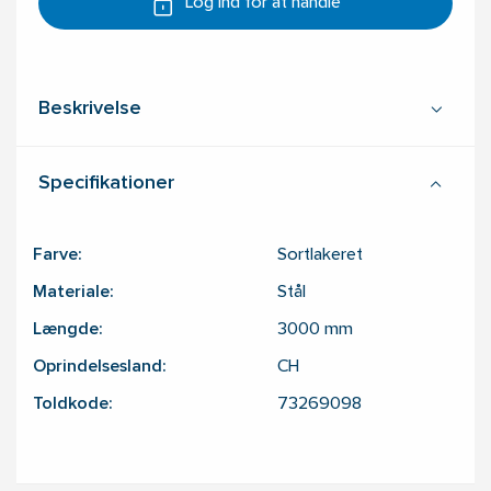
Log ind for at handle
Beskrivelse
Specifikationer
Farve:
Sortlakeret
Materiale:
Stål
Længde:
3000
mm
Oprindelsesland:
CH
Toldkode:
73269098