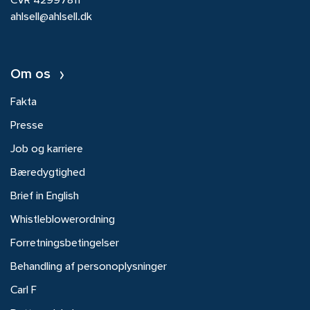
CVR 42997811
ahlsell@ahlsell.dk
Om os
Fakta
Presse
Job og karriere
Bæredygtighed
Brief in English
Whistleblowerordning
Forretningsbetingelser
Behandling af personoplysninger
Carl F