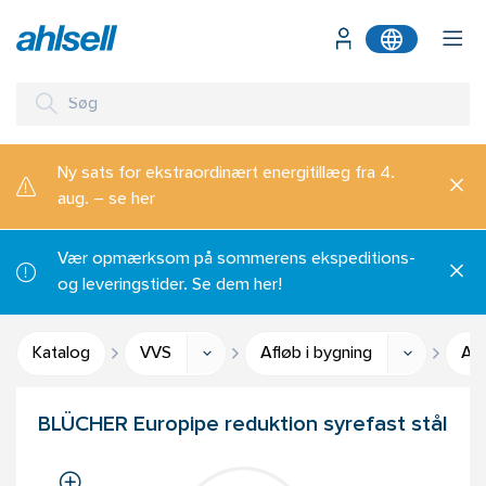
Ny sats for ekstraordinært energitillæg fra 4.
aug. – se her
Vær opmærksom på sommerens ekspeditions-
og leveringstider. Se dem her!
Katalog
VVS
Afløb i bygning
Afl
BLÜCHER Europipe reduktion syrefast stål