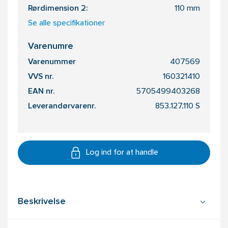
Rørdimension 2:
110 mm
Se alle specifikationer
Varenumre
Varenummer
407569
VVS nr.
160321410
EAN nr.
5705499403268
Leverandørvarenr.
853.127.110 S
Log ind for at handle
Beskrivelse