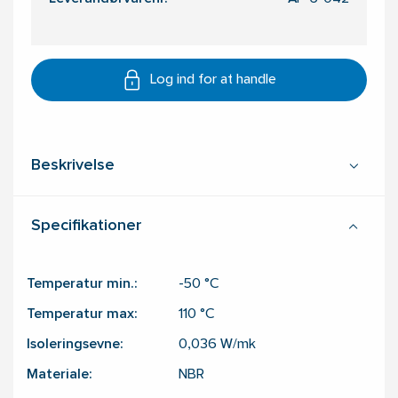
Log ind for at handle
Beskrivelse
Specifikationer
Temperatur min.:
-50
°C
Temperatur max:
110
°C
Isoleringsevne:
0,036
W/mk
Materiale:
NBR