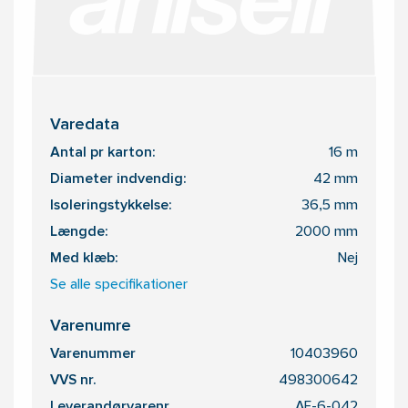
Varedata
Antal pr karton:
16 m
Diameter indvendig:
42 mm
Isoleringstykkelse:
36,5 mm
Længde:
2000 mm
Med klæb:
Nej
Se alle specifikationer
Varenumre
Varenummer
10403960
VVS nr.
498300642
Leverandørvarenr.
AF-6-042