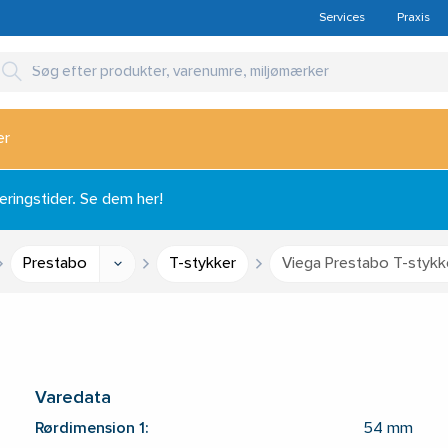
Services
Praxis
er
ingstider. Se dem her!
Prestabo
T-stykker
Viega Prestabo T-stykk
Varedata
Rørdimension 1:
54 mm