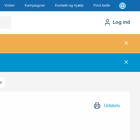
Viden
Kampagner
Kontakt og hjælp
Find butik
Log ind
e
Udskriv