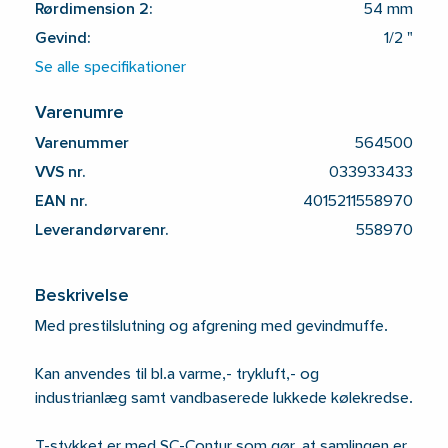
Rørdimension 2:
54 mm
Gevind:
1/2 "
Se alle specifikationer
Varenumre
Varenummer
564500
VVS nr.
033933433
EAN nr.
4015211558970
Leverandørvarenr.
558970
Beskrivelse
Med prestilslutning og afgrening med gevindmuffe.
Kan anvendes til bl.a varme,- trykluft,- og
industrianlæg samt vandbaserede lukkede kølekredse.
T-stykket er med SC-Contur som gør, at samlingen er