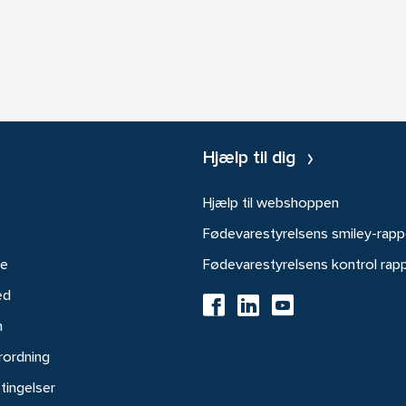
Hjælp til dig
Hjælp til webshoppen
Fødevarestyrelsens smiley-rapp
re
Fødevarestyrelsens kontrol rap
ed
h
rordning
tingelser