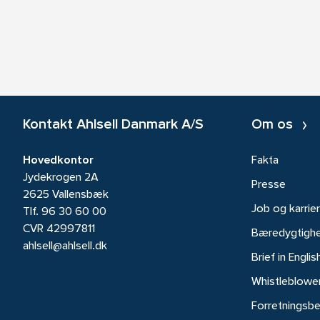
Kontakt Ahlsell Danmark A/S
Om os
Hovedkontor
Fakta
Jydekrogen 2A
Presse
2625 Vallensbæk
Job og karrie
Tlf.
96 30 60 00
CVR 42997811
Bæredygtigh
ahlsell@ahlsell.dk
Brief in Englis
Whistleblowe
Forretningsbe