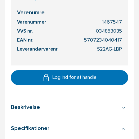
Varenumre
Varenummer
1467547
VVS nr.
034853035
EAN nr.
5707234040417
Leverandørvarenr.
S22AG-LBP
Log ind for at handle
Beskrivelse
Specifikationer