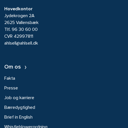
Hovedkontor
Jydekrogen 2A
2625 Vallensbæk
Tlf.
96 30 60 00
CVR 42997811
ahlsell@ahlsell.dk
Om os
Fakta
Presse
Job og karriere
Bæredygtighed
Brief in English
Whistleblowerordning