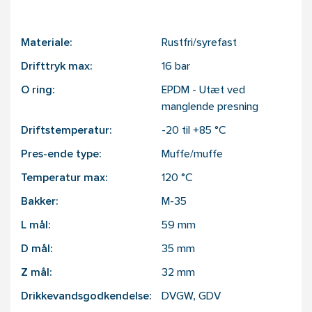
Materiale:
Rustfri/syrefast
Drifttryk max:
16
bar
O ring:
EPDM - Utæt ved
manglende presning
Driftstemperatur:
-20 til +85
°C
Pres-ende type:
Muffe/muffe
Temperatur max:
120
°C
Bakker:
M-35
L mål:
59
mm
D mål:
35
mm
Z mål:
32
mm
Drikkevandsgodkendelse:
DVGW, GDV