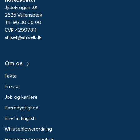
Hovedkontor
Jydekrogen 2A
2625 Vallensbæk
Tlf.
96 30 60 00
CVR 42997811
ahlsell@ahlsell.dk
Om os
Fakta
Presse
Job og karriere
Bæredygtighed
Brief in English
Whistleblowerordning