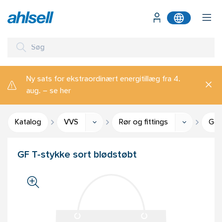
Ny sats for ekstraordinært energitillæg fra 4.
aug. – se her
Katalog
VVS
Rør og fittings
Gev
GF T-stykke sort blødstøbt