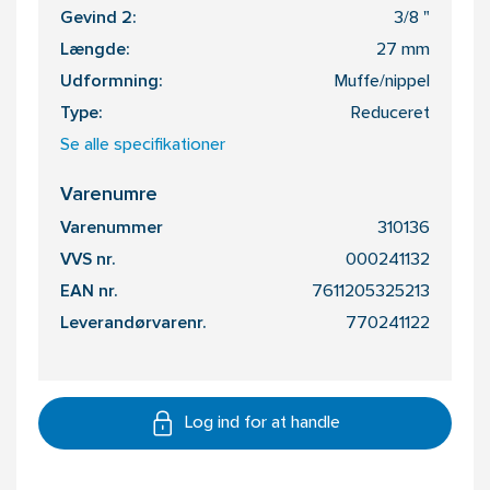
Gevind 2:
3/8 "
Længde:
27 mm
Udformning:
Muffe/nippel
Type:
Reduceret
Se alle specifikationer
Varenumre
Varenummer
310136
VVS nr.
000241132
EAN nr.
7611205325213
Leverandørvarenr.
770241122
Log ind for at handle