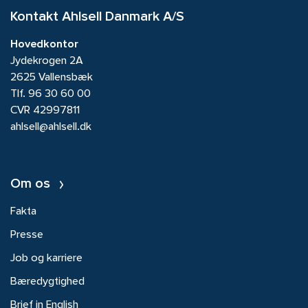
Kontakt Ahlsell Danmark A/S
Hovedkontor
Jydekrogen 2A
2625 Vallensbæk
Tlf.
96 30 60 00
CVR 42997811
ahlsell@ahlsell.dk
Om os
Fakta
Presse
Job og karriere
Bæredygtighed
Brief in English