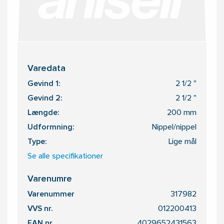
Varedata
Gevind 1:
2 1/2 "
Gevind 2:
2 1/2 "
Længde:
200 mm
Udformning:
Nippel/nippel
Type:
Lige mål
Se alle specifikationer
Varenumre
Varenummer
317982
VVS nr.
012200413
EAN nr.
4029652431563