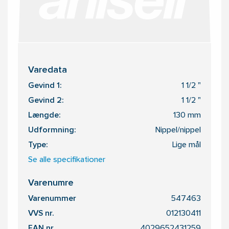
Varedata
Gevind 1:
1 1/2 "
Gevind 2:
1 1/2 "
Længde:
130 mm
Udformning:
Nippel/nippel
Type:
Lige mål
Se alle specifikationer
Varenumre
Varenummer
547463
VVS nr.
012130411
EAN nr.
4029652431259