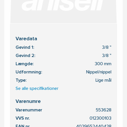
Varedata
Gevind 1:
3/8 "
Gevind 2:
3/8 "
Længde:
300 mm
Udformning:
Nippel/nippel
Type:
Lige mål
Se alle specifikationer
Varenumre
Varenummer
553628
VVS nr.
012300103
EAN nr.
4029652440428