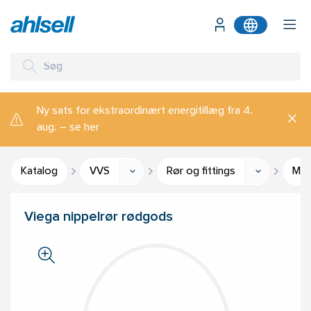
Ny sats for ekstraordinært energitillæg fra 4.
aug. – se her
Katalog
VVS
Rør og fittings
Mes
Viega nippelrør rødgods