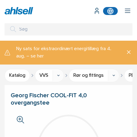
Ny sats for ekstraordinært energitillæg fra 4.
aug. – se her
Katalog
VVS
Rør og fittings
PEX
Georg Fischer COOL-FIT 4,0
overgangstee