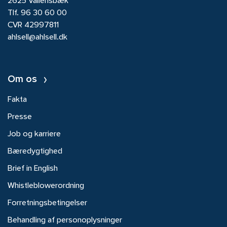
2625 Vallensbæk
Tlf.
96 30 60 00
CVR 42997811
ahlsell@ahlsell.dk
Om os
Fakta
Presse
Job og karriere
Bæredygtighed
Brief in English
Whistleblowerordning
Forretningsbetingelser
Behandling af personoplysninger