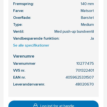
Fremspring:
140 mm
Farve:
Matsort
Overflade:
Børstet
Type:
Medium
Ventil:
Med push-up bundventil
Vandbesparende funktion:
Ja
Se alle specifikationer
Varenumre
Varenummer
10277475
VVS nr.
701322401
EAN nr.
4059625331507
Leverandørvarenr.
48020670
Log ind for at handle