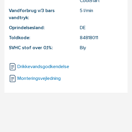
CoolStart
Vandforbrug v/3 bars
5
l/min
vandtryk:
Oprindelsesland:
DE
Toldkode:
84818011
SVHC stof over 0,1%:
Bly
Drikkevandsgodkendelse
Monteringsvejledning