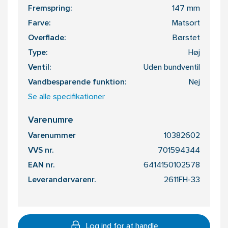
Fremspring:
147 mm
Farve:
Matsort
Overflade:
Børstet
Type:
Høj
Ventil:
Uden bundventil
Vandbesparende funktion:
Nej
Se alle specifikationer
Varenumre
Varenummer
10382602
VVS nr.
701594344
EAN nr.
6414150102578
Leverandørvarenr.
2611FH-33
Log ind for at handle