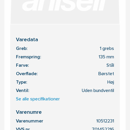
Varedata
Greb:
1 grebs
Fremspring:
135 mm
Farve:
Stål
Overflade:
Børstet
Type:
Høj
Ventil:
Uden bundventil
Se alle specifikationer
Varenumre
Varenummer
10512231
VVS nr.
701452216