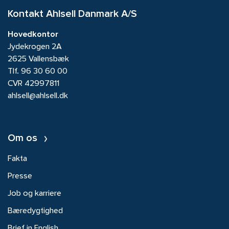
Kontakt Ahlsell Danmark A/S
Hovedkontor
Jydekrogen 2A
2625 Vallensbæk
Tlf.
96 30 60 00
CVR 42997811
ahlsell@ahlsell.dk
Om os
Fakta
Presse
Job og karriere
Bæredygtighed
Brief in English