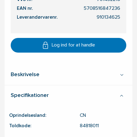
EAN nr.
5708516847236
Leverandørvarenr.
910134625
Log ind for at handle
Beskrivelse
Specifikationer
Oprindelsesland:
CN
Toldkode:
84818011