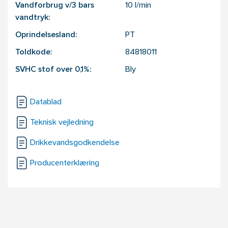
Vandforbrug v/3 bars
10
l/min
vandtryk:
Oprindelsesland:
PT
Toldkode:
84818011
SVHC stof over 0,1%:
Bly
Datablad
Teknisk vejledning
Drikkevandsgodkendelse
Producenterklæring