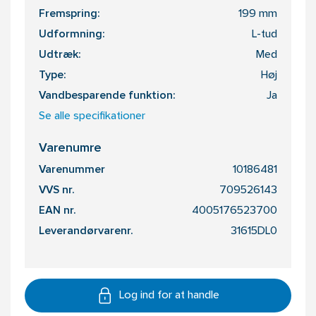
Fremspring:
199 mm
Udformning:
L-tud
Udtræk:
Med
Type:
Høj
Vandbesparende funktion:
Ja
Se alle specifikationer
Varenumre
Varenummer
10186481
VVS nr.
709526143
EAN nr.
4005176523700
Leverandørvarenr.
31615DL0
Log ind for at handle