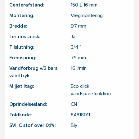
Centerafstand:
150 ± 16
mm
Montering:
Vægmontering
Bredde:
97
mm
Termostatisk:
Ja
Tilslutning:
3/4
"
Fremspring:
75
mm
Vandforbrug v/3 bars
16 l/min
vandtryk:
Miljøtiltag:
Eco click
vandsparefunktion
Oprindelsesland:
CN
Toldkode:
84818011
SVHC stof over 0,1%:
Bly